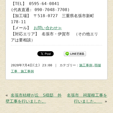
【TEL】 0595-64-0841
(代表直通: 090-7048-7708)
【加工場】 〒518-0727 三重県名張市新町
178-11
【メール】
お問い合わせ≫
【対応エリア】 名張市・伊賀市 （その他エリ
アは要相談）
2020年7月4日(土) 23:00 ｜ カテゴリー：
施工事例
,
雨樋
工事 施工事例
«
名張市桔梗が丘 S様邸 外
名張市 祠屋根工事を
壁工事を行いました。
行いました。
»