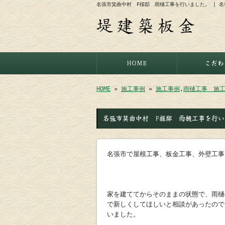
名張市箕曲中村 F様邸 雨樋工事を行いました。 | 
HOME
こだわ
HOME
»
施工事例
»
施工事例
,
雨樋工事 施
名張市箕曲中村 F様邸 雨樋工事を行い
名張市で屋根工事、板金工事、外壁工事
家を建ててからそのままの状態で、雨樋
で新しくしてほしいと相談があったので
いました。