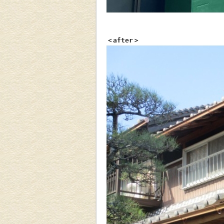
＜after＞