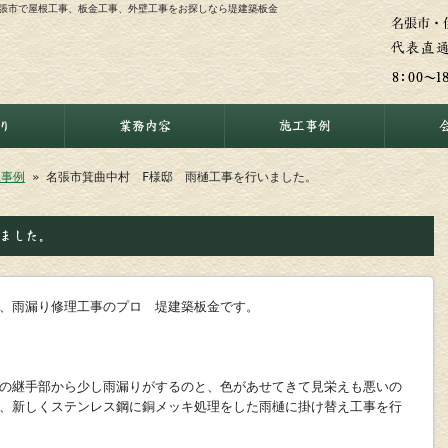
名張市で屋根工事、板金工事、外壁工事をお探しなら堤建築板金
り
業務内容
施工事例
工事例
» 名張市箕曲中村 F様邸 雨樋工事を行いました。
ました。
、雨漏り修理工事のプロ 堤建築板金です。
の継手部から少し雨漏りがするのと、色があせてきて見栄えも悪いの
、新しくステンレス鋼に銅メッキ処理をした雨樋に掛け替え工事を行