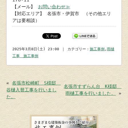
【メール】
お問い合わせ≫
【対応エリア】 名張市・伊賀市 （その他エリ
アは要相談）
2025年3月8日(土) 23:00 ｜ カテゴリー：
施工事例
,
雨樋
工事 施工事例
«
名張市松崎町 S様邸
名張市すずらん台 K様邸
谷樋入替工事を行いまし
雨樋工事を行いました。
»
た。