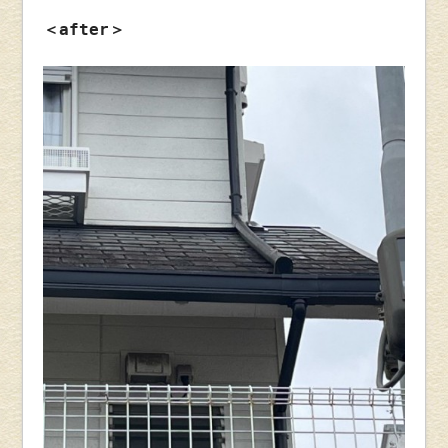
＜after＞