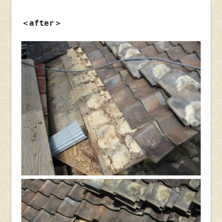
＜after＞