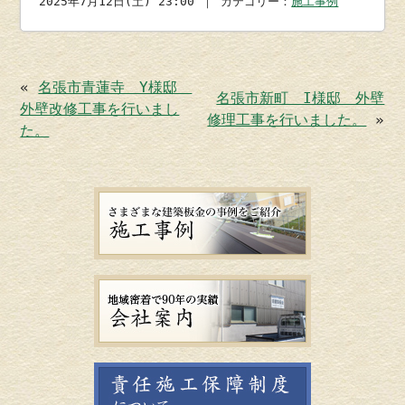
2025年7月12日(土) 23:00 ｜ カテゴリー：
施工事例
«
名張市青蓮寺 Y様邸
名張市新町 I様邸 外壁
外壁改修工事を行いまし
修理工事を行いました。
»
た。