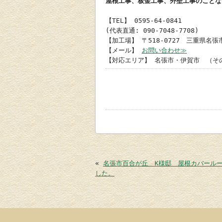
屋根工事、板金工事、外壁工事のことな
【TEL】 0595-64-0841
(代表直通: 090-7048-7708)
【加工場】 〒518-0727 三重県名張市
【メール】
お問い合わせ≫
【対応エリア】 名張市・伊賀市 （そ
«
名張市百合が丘 K様邸 屋根カバール
した。