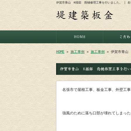
伊賀市青山 K様邸 雨樋修理工事を行いました。 | 
HOME
こだわ
HOME
»
施工事例
»
施工事例
» 伊賀市青山
伊賀市青山 K様邸 雨樋修理工事を行
名張市で屋根工事、板金工事、外壁工
強風のために落ち口部が壊れてしまった