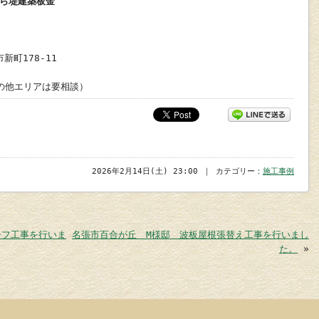
ら堤建築板金
新町178-11
の他エリアは要相談）
2026年2月14日(土) 23:00 ｜ カテゴリー：
施工事例
ーフ工事を行いま
名張市百合が丘 M様邸 波板屋根張替え工事を行いまし
た。
»