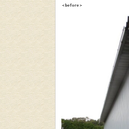
＜before＞