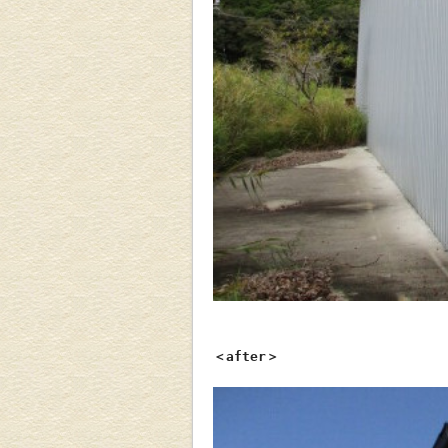
＜after＞