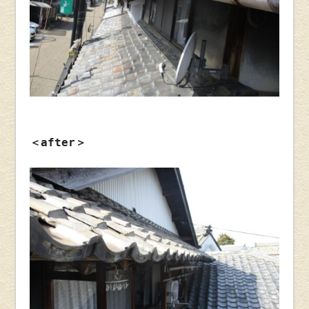
＜after＞