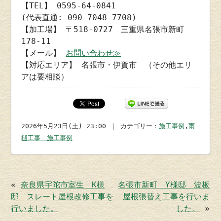
【TEL】 0595-64-0841
(代表直通: 090-7048-7708)
【加工場】 〒518-0727 三重県名張市新町
178-11
【メール】
お問い合わせ≫
【対応エリア】 名張市・伊賀市 （その他エリ
アは要相談）
2026年5月23日(土) 23:00 ｜ カテゴリー：
施工事例
,
雨
樋工事 施工事例
«
奈良県宇陀市室生 K様
名張市新町 Y様邸 波板
邸 スレート屋根改修工事を
屋根張替え工事を行いま
行いました。
した。
»