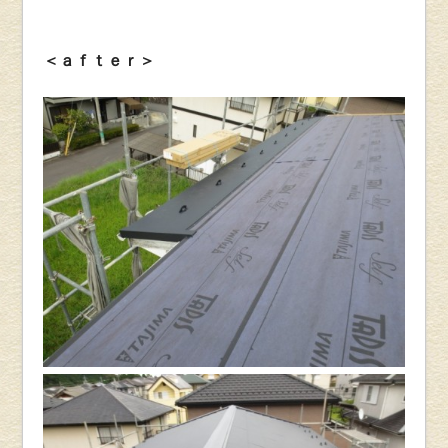
＜ａｆｔｅｒ＞