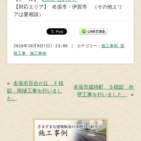
【対応エリア】 名張市・伊賀市 （その他エリ
アは要相談）
2016年10月9日(日) 23:00 ｜ カテゴリー：
施工事例
,
屋
根工事 施工事例
«
名張市百合が丘 Ｆ様
名張市蔵持町 Ｓ様邸 外
邸 雨樋工事を行いまし
壁工事を行いました。
»
た。