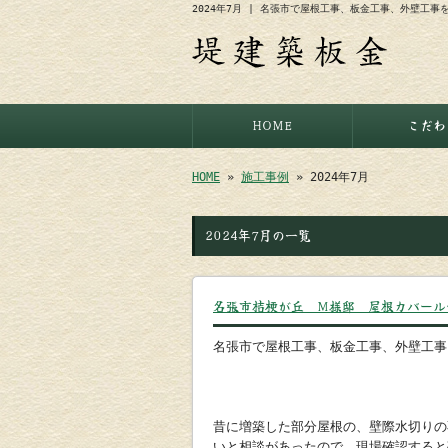
2024年7月 | 名張市で屋根工事、板金工事、外壁工
HOME
こだわ
HOME
»
施工事例
» 2024年7月
2024年7月の一覧
名張市桔梗が丘 M様邸 屋根カバール
名張市で屋根工事、板金工事、外壁工
昔に増築した部分屋根の、壁際水切りの
いと相談があったので、現場確認すると