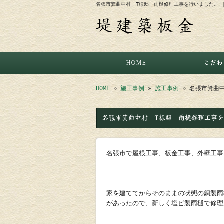
名張市箕曲中村 T様邸 雨樋修理工事を行いました。 
HOME
こだわ
HOME
»
施工事例
»
施工事例
» 名張市箕曲
名張市箕曲中村 T様邸 雨樋修理工事
名張市で屋根工事、板金工事、外壁工
家を建ててからそのままの状態の銅製雨
があったので、新しく塩ビ製雨樋で修理