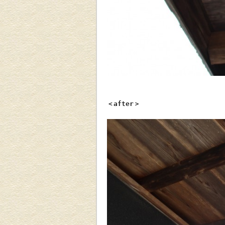
＜after＞