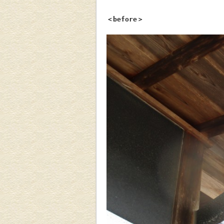
＜before＞