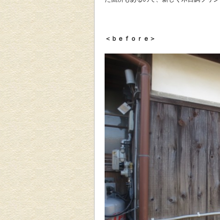
＜ｂｅｆｏｒｅ＞