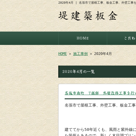
2020年4月 | 名張市で屋根工事、板金工事、外壁工
HOME
こだわ
HOME
»
施工事例
» 2020年4月
2020年4月の一覧
名張市南町 T様邸 外壁改修工事を行
名張市で屋根工事、外壁工事、板金工事
建ててから50年近くも、風雨と紫外線
た箇所もあるので、新しく木目調プリン